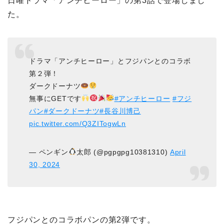
日曜ドラマ「アンチヒーロー」の第3話で登場しまし
た。
ドラマ「アンチヒーロー」とフジパンとのコラボ
第２弾！
ダークドーナツ
無事にGETです
#アンチヒーロー
#フジ
パン
#ダークドーナツ
#長谷川博己
pic.twitter.com/Q3ZITogwLn
— ペンギン
太郎 (@pgpgpg10381310)
April
30, 2024
フジパンとのコラボパンの第2弾です。