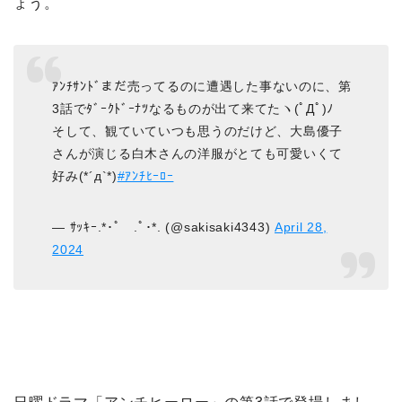
ょう。
ｱﾝﾁｻﾝﾄﾞまだ売ってるのに遭遇した事ないのに、第
3話でﾀﾞｰｸﾄﾞｰﾅﾂなるものが出て来てたヽ(ﾟДﾟ)ﾉ
そして、観ていていつも思うのだけど、大島優子
さんが演じる白木さんの洋服がとても可愛いくて
好み(*´д`*)
#ｱﾝﾁﾋｰﾛｰ
— ｻｯｷｰ.*･ﾟ .ﾟ･*. (@sakisaki4343)
April 28,
2024