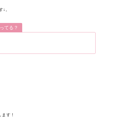
す↓。
売ってる？
します！