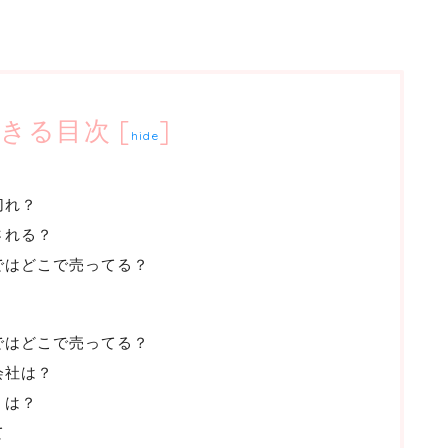
きる目次
[
]
hide
切れ？
される？
ではどこで売ってる？
ではどこで売ってる？
会社は？
ミは？
て