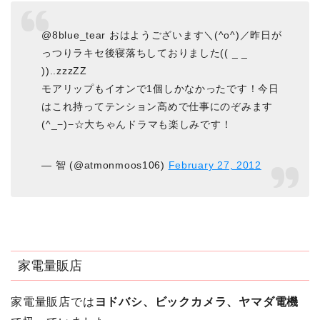
@8blue_tear おはようございます＼(^o^)／昨日が
っつりラキセ後寝落ちしておりました(( _ _
))..zzzZZ
モアリップもイオンで1個しかなかったです！今日
はこれ持ってテンション高めで仕事にのぞみます
(^_−)−☆大ちゃんドラマも楽しみです！
— 智 (@atmonmoos106)
February 27, 2012
家電量販店
家電量販店では
ヨドバシ、ビックカメラ、ヤマダ電機