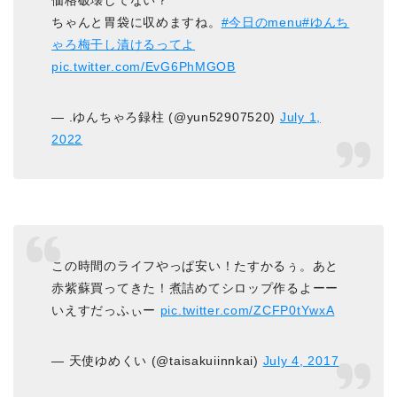
ちゃんと胃袋に収めますね。
#今日のmenu
#ゆんち
ゃろ梅干し漬けるってよ
pic.twitter.com/EvG6PhMGOB
— .ゆんちゃろ録柱 (@yun52907520)
July 1,
2022
この時間のライフやっぱ安い！たすかるぅ。あと
赤紫蘇買ってきた！煮詰めてシロップ作るよーー
いえすだっふぃー
pic.twitter.com/ZCFP0tYwxA
— 天使ゆめくい (@taisakuiinnkai)
July 4, 2017