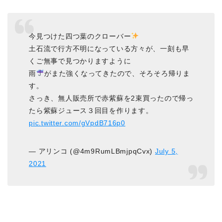
今見つけた四つ葉のクローバー
土石流で行方不明になっている方々が、一刻も早
くご無事で見つかりますように
雨
がまた強くなってきたので、そろそろ帰りま
す。
さっき、無人販売所で赤紫蘇を2束買ったので帰っ
たら紫蘇ジュース３回目を作ります。
pic.twitter.com/gVpdB716p0
— アリンコ (@4m9RumLBmjpqCvx)
July 5,
2021