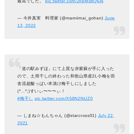
最高でした。
pic.twitter.com/2hpMx8Q6Ai
— 今井真実 料理家 (@mamiimai_gohan)
June
13, 2022
「道の駅みずほ」にて上質な赤紫蘇が手に入った
ので、土用干しの終わった和歌山県産2L小梅を田
舎流超酸っぱい本漬け梅干しにしました
(*﹏*;)すいぃ〜〜〜ぃ！
#梅干し
pic.twitter.com/XS8N2fkUZ0
— しまね☆もんちゃん (@starcross01)
July 22,
2021