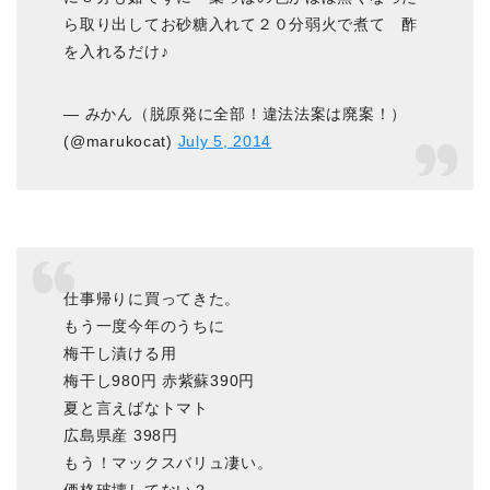
ら取り出してお砂糖入れて２０分弱火で煮て 酢
を入れるだけ♪
— みかん（脱原発に全部！違法法案は廃案！）
(@marukocat)
July 5, 2014
仕事帰りに買ってきた。
もう一度今年のうちに
梅干し漬ける用
梅干し980円 赤紫蘇390円
夏と言えばなトマト
広島県産 398円
もう！マックスバリュ凄い。
価格破壊してない？