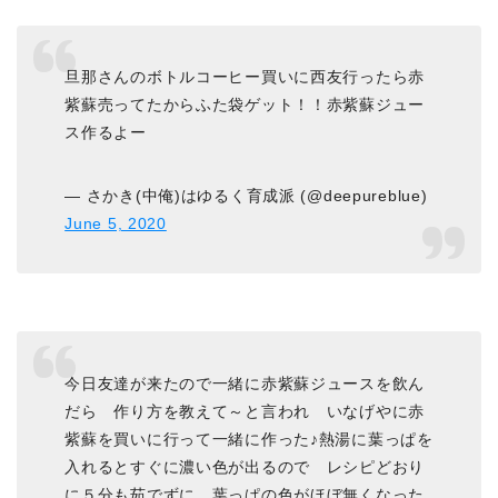
旦那さんのボトルコーヒー買いに西友行ったら赤
紫蘇売ってたからふた袋ゲット！！赤紫蘇ジュー
ス作るよー
— さかき(中俺)はゆるく育成派 (@deepureblue)
June 5, 2020
今日友達が来たので一緒に赤紫蘇ジュースを飲ん
だら 作り方を教えて～と言われ いなげやに赤
紫蘇を買いに行って一緒に作った♪熱湯に葉っぱを
入れるとすぐに濃い色が出るので レシピどおり
に５分も茹でずに 葉っぱの色がほぼ無くなった