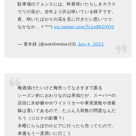
駐車場のフェンスには、昨夜咲いたらしきカラス
ウリの花が。去年より沢山咲いている様子です。
夜、咲いたばかりの花を見に行きたい思いつつ、
なかなか…ｆ^^*)
pic.twitter.com/Tc1e8KDYQ0
— 青木緑 (@aoki6midori23)
July 4, 2023
梅酒漬けたいけど梅売ってなさすぎて困る
シーズン的におわりなのは承知だが、スーパーの
店頭に氷砂糖やホワイトリカーや果実酒瓶や赤紫
蘇は置いてあるので、たぶん入荷数の問題なんだ
ろう（コロナの影響？）
木曜にららぽのロピアに行ったら売ってたので、
来週もう一度買いに行こう