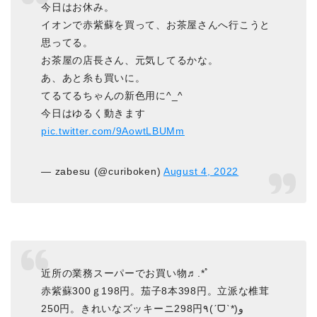
今日はお休み。
イオンで赤紫蘇を買って、お茶屋さんへ行こうと
思ってる。
お茶屋の店長さん、元気してるかな。
あ、あと糸も買いに。
てるてるちゃんの新色用に^_^
今日はゆるく動きます
pic.twitter.com/9AowtLBUMm
— zabesu (@curiboken)
August 4, 2022
近所の業務スーパーでお買い物♬.*ﾟ
赤紫蘇300ｇ198円。茄子8本398円。立派な椎茸
250円。きれいなズッキーニ298円٩(ˊᗜˋ*)و