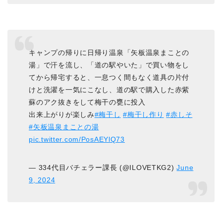
キャンプの帰りに日帰り温泉「矢板温泉まことの
湯」で汗を流し、「道の駅やいた」で買い物をし
てから帰宅すると、一息つく間もなく道具の片付
けと洗濯を一気にこなし、道の駅で購入した赤紫
蘇のアク抜きをして梅干の甕に投入
出来上がりが楽しみ
#梅干し
#梅干し作り
#赤しそ
#矢板温泉まことの湯
pic.twitter.com/PosAEYlQ73
— 334代目バチェラー課長 (@ILOVETKG2)
June
9, 2024