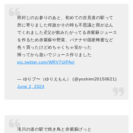
癌封じのお参りのあと、初めての吉見道の駅って
所に寄りました何故かその時も不思議と雨が止ん
でくれました✌️父が飲みたがってる赤紫蘇ジュース
を作るため赤紫蘇や野菜、バナナや国産蜂蜜など
色々買ったけどめちゃくちゃ安かった
帰ってから急いでジュース作りました
pic.twitter.com/WRV7UiPAvl
— ゆりブ〜（ゆりえもん） (@yoshimi20150621)
June 2, 2024
滝川の道の駅で焼き鳥と赤紫蘇げっと