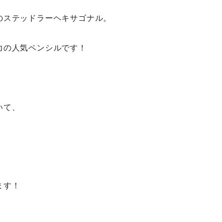
のステッドラーヘキサゴナル。
力の人気ペンシルです！
いて、
ます！