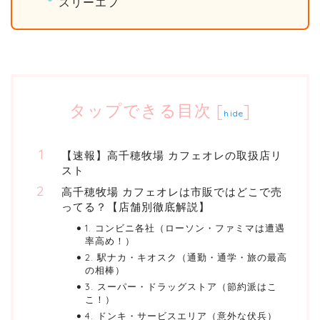
スリーエフ
タップできる目次
[
]
hide
【速報】高千穂牧場 カフェオレの取扱店リ
スト
高千穂牧場 カフェオレは市販ではどこで売
ってる？【店舗別徹底解説】
1. コンビニ各社（ローソン・ファミマは遭遇
率高め！）
2. 駅ナカ・キオスク（通勤・通学・旅の最高
の相棒）
3. スーパー・ドラッグストア（節約派はこ
こ！）
4. ドンキ・サービスエリア（意外な伏兵）