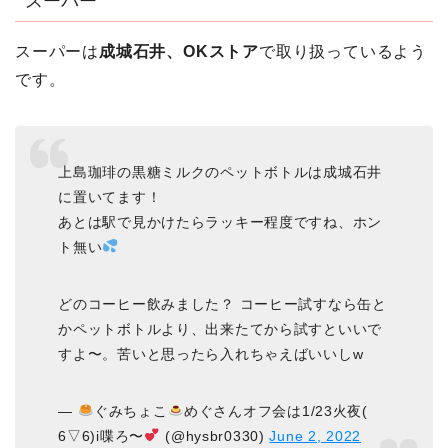
スーパー
スーパーは
成城石井、OKストア
で取り扱っているよう
です。
上島珈琲の黒糖ミルクのペットボトルは成城石井
に置いてます！
あとは駅で見かけたらラッキー程度ですね、ホン
ト無い
どのコーヒー飲みました？ コーヒー試すなら缶と
かペットボトルより、出来たてから試すといいで
すよ〜。苦いと思ったら入れちゃえばいいしw
—
ぐみちょこ
めぐさんオフ会は1/23火夜(
6▽6)i喋ろ〜
(@hysbr0330)
June 2, 2022