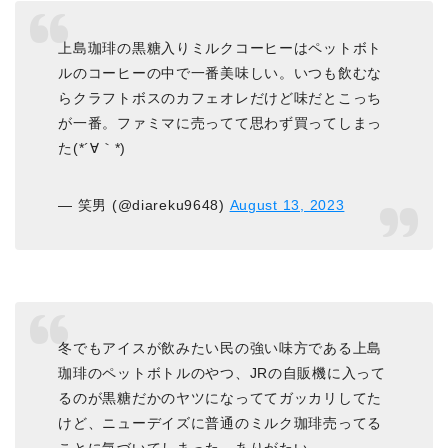
上島珈琲の黒糖入りミルクコーヒーはペットボト
ルのコーヒーの中で一番美味しい。いつも飲むな
らクラフトボスのカフェオレだけど味だとこっち
が一番。ファミマに売ってて思わず買ってしまっ
た(*´∀｀*)
— 笑男 (@diareku9648)
August 13, 2023
冬でもアイスが飲みたい民の強い味方である上島
珈琲のペットボトルのやつ、JRの自販機に入って
るのが黒糖だかのヤツになっててガッカリしてた
けど、ニューデイズに普通のミルク珈琲売ってる