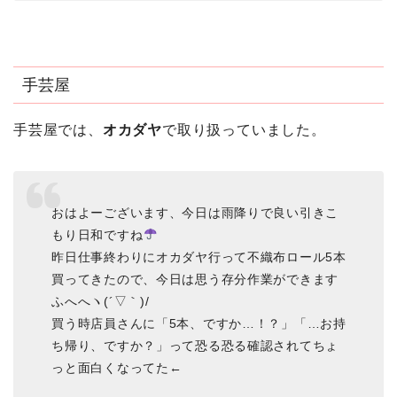
手芸屋
手芸屋では、
オカダヤ
で取り扱っていました。
おはよーございます、今日は雨降りで良い引きこ
もり日和ですね
昨日仕事終わりにオカダヤ行って不織布ロール5本
買ってきたので、今日は思う存分作業ができます
ふへへヽ(´▽｀)/
買う時店員さんに「5本、ですか…！？」「…お持
ち帰り、ですか？」って恐る恐る確認されてちょ
っと面白くなってた←