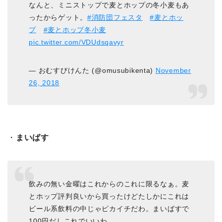
なんと、ミニストップで麦とホップの冬小麦もあ
ったからゲット。
#消防団フェスタ
#麦とホッ
プ
#麦とホップ冬小麦
pic.twitter.com/VDUdsqavyr
— おむすびけんた (@omusubikenta)
November
26, 2018
・
まいばす
飲みの無い金曜はこれからのこれに限るなぁ。麦
とホップ評判良いから買ったけどたしかにこれは
ビール系飲料の中じゃピカイチだわ。まいばすで
100円だしこれでいいわ。