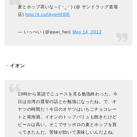
麦とホップ高いな～(´･_･`) (@ サンドラッグ道場
店)
http://t.co/l4ymHO0E
— いっぺい (@ippei_fan)
May 14, 2012
・
イオン
19時から英語でニュースを見る勉強終わった。今
日は台湾の選挙の話とか勉強になったね。で、オ
ヤツの時間だ！今日のオヤツはいちごチョコレー
トと発泡酒。イオンのトップバリュも飽きたけど
ビールは高い。そこでサッポロの麦とホップを買
ってきたんだ。苦味が効いて美味しいんだよね。