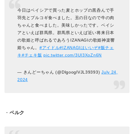
今日はベイシアで買った麦とホップの黒呑んで手
羽先とプルコギ食べました。丑の日なので牛の肉
ちゃんと食べました。美味しかったです。ベイシ
アといえば群馬県。群馬県といえば近い将来日本
の歌姫と呼ばれるであろうIZANAGIの歌姫神楽響
姫ちゃん。
#アイドル
#IZANAGIはいいぞ
#飯チェ
キ
#チェキ飯
pic.twitter.com/3UI3XoZn6N
— きんどーちゃん (@DlgooglVJL39393)
July 24,
2024
・
ベルク