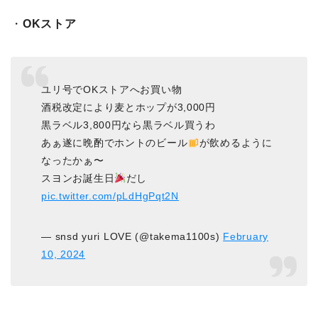
・
OKストア
ユリ号でOKストアへお買い物
酒税改定により麦とホップが3,000円
黒ラベル3,800円なら黒ラベル買うわ
あぁ遂に晩酌でホントのビール
が飲めるように
なったかぁ〜
スヨンお誕生日
だし
pic.twitter.com/pLdHgPqt2N
— snsd yuri LOVE (@takema1100s)
February
10, 2024