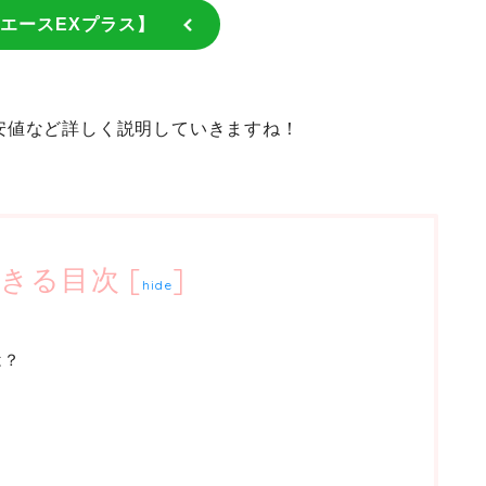
エースEXプラス】
安値など詳しく説明していきますね！
きる目次
[
]
hide
は？