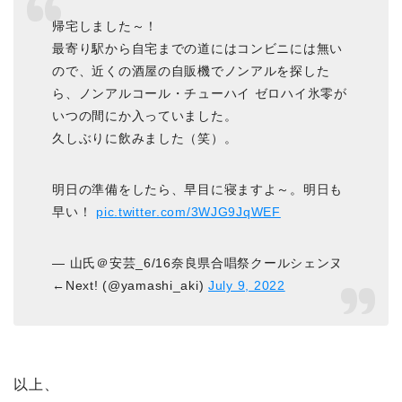
帰宅しました～！
最寄り駅から自宅までの道にはコンビニには無い
ので、近くの酒屋の自販機でノンアルを探した
ら、ノンアルコール・チューハイ ゼロハイ氷零が
いつの間にか入っていました。
久しぶりに飲みました（笑）。
明日の準備をしたら、早目に寝ますよ～。明日も
早い！
pic.twitter.com/3WJG9JqWEF
— 山氏＠安芸_6/16奈良県合唱祭クールシェンヌ
←Next! (@yamashi_aki)
July 9, 2022
以上、