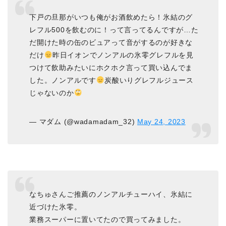
下戸の旦那がいつも俺がお酒飲めたら！氷結のグ
レフル500を飲むのに！って言ってるんですが…た
だ開けた時の缶のビュアって音がするのが好きな
だけ
昨日イオンでノンアルの氷零グレフルを見
つけて飲助みたいにホクホク言って買い込んでま
した。ノンアルです
炭酸いりグレフルジュース
じゃないのか
— マダム (@wadamadam_32)
May 24, 2023
なちゅさんご推薦のノンアルチューハイ、氷結に
近づけた氷零。
業務スーパーに置いてたので買ってみました。