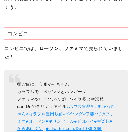
ょう。
コンビニ
コンビニでは、
ローソン、ファミマ
で売られていまし
た！
朝ご飯に、うまかっちゃん
カラフルで、ペヤングとハンバーグ
ファミマやローソンのゼロハイ氷零と幸楽苑
can Doでクリアファイル
#ハウス食品
#うまかっち
ゃん
#カラフル豊田駅前
#ペヤング
#伊藤ハム
#ファ
ミマ
#ローソン
#キリンビール
#ゼロハイ
#幸楽苑
#
からあげクン
pic.twitter.com/DuH0K6lS86