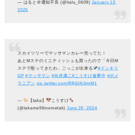
— はると＠通知不良 (@halu_0609)
January 13,
2025
スカイツリーでマッサマンカレー売ってた！
あとMステのミニティッシュも買ったので「今日M
ステで歌ってきたわ」ごっこが出来る
#ドッキリ
GP
#マッサマン
#向井康二
#こうすけ食事中
#ポメ
ラニアン
pic.twitter.com/RRjGNJtmM1
—
【taka】
こうすけ
(@takame96memetak)
June 26, 2024