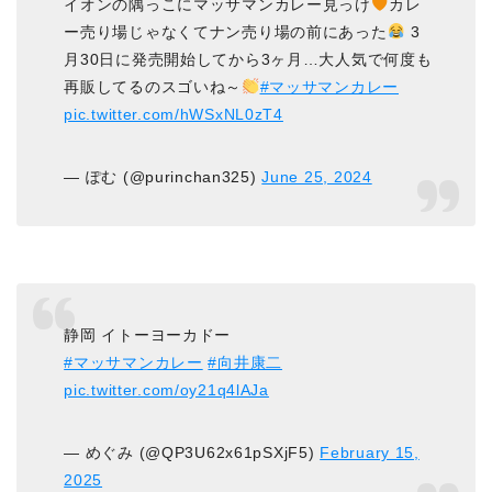
イオンの隅っこにマッサマンカレー見っけ
カレ
ー売り場じゃなくてナン売り場の前にあった
3
月30日に発売開始してから3ヶ月…大人気で何度も
再販してるのスゴいね～
#マッサマンカレー
pic.twitter.com/hWSxNL0zT4
— ぽむ (@purinchan325)
June 25, 2024
静岡 イトーヨーカドー
#マッサマンカレー
#向井康二
pic.twitter.com/oy21q4lAJa
— めぐみ (@QP3U62x61pSXjF5)
February 15,
2025