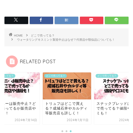
HOME
どこで売ってる？
ウォータリングキスミント製造中止はなぜ？代替品や類似品についても！
RELATED POST
で売ってる？
どこで売ってる？
どこで売ってる？
ウニーは販売中止？ど
トリュフはどこで買え
スナックブレッドは
で売ってるか販売店や
る？成城石井やカルディ
で売ってる？値段や
段も！
等販売店も詳しく！
ミも！
2024年7月14日
2024年1月11日
2024年6