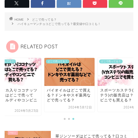
HOME
どこで売ってる？
ハイキューマンチョコどこで売ってる？最安値や口コミも！
RELATED POST
で売ってる？
どこで売ってる？
どこで売ってる？
ピオカ入りココナッツ
バイオイルはどこで買え
スポーツカステラ(V
ルクはどこで売って
る？ドンキやスギ薬局な
テラ)の販売店は？コ
？カルディやコンビニ
どで売ってる？
ビニでも買える？
.
2024年3月12日
2024年9
2024年5月23日
翠ジンソーダはどこで売ってる？口コミ